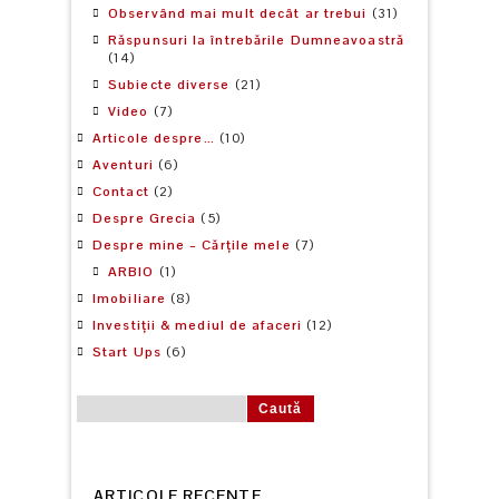
Observând mai mult decât ar trebui
(31)
Răspunsuri la întrebările Dumneavoastră
(14)
Subiecte diverse
(21)
Video
(7)
Articole despre…
(10)
Aventuri
(6)
Contact
(2)
Despre Grecia
(5)
Despre mine – Cărțile mele
(7)
ARBIO
(1)
Imobiliare
(8)
Investiții & mediul de afaceri
(12)
Start Ups
(6)
Caută după:
ARTICOLE RECENTE