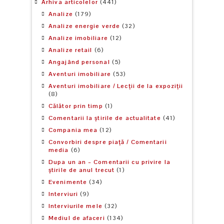
Arhiva articolelor
(441)
Analize
(179)
Analize energie verde
(32)
Analize imobiliare
(12)
Analize retail
(6)
Angajând personal
(5)
Aventuri imobiliare
(53)
Aventuri imobiliare / Lecții de la expoziții
(8)
Călător prin timp
(1)
Comentarii la știrile de actualitate
(41)
Compania mea
(12)
Convorbiri despre piață / Comentarii
media
(6)
Dupa un an – Comentarii cu privire la
știrile de anul trecut
(1)
Evenimente
(34)
Interviuri
(9)
Interviurile mele
(32)
Mediul de afaceri
(134)