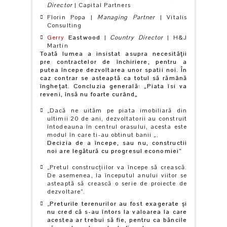
Director
| Capital Partners
Florin Popa |
Managing Partner
| Vitalis
Consulting
Gerry
Eastwood
|
Country Director
| H&J
Martin
Toată lumea a insistat asupra necesităţii
pre contractelor de închiriere, pentru a
putea începe dezvoltarea unor spatii noi. În
caz contrar se asteaptă ca totul să rămână
îngheţat. Concluzia generală:
„
Piata îsi va
reveni, însă nu foarte curând
„
„Dacă ne uităm pe piata imobiliară din
ultimii 20 de ani, dezvoltatorii au construit
întodeauna în centrul orasului, acesta este
modul în care ti-au obtinut banii „.
Decizia de a începe, sau nu, constructii
noi are legătură cu progresul economiei”
„Pretul construcţiilor va începe să crească.
De asemenea, la începutul anului viitor se
asteaptă să crească o serie de proiecte de
dezvoltare”.
„
Preturile terenurilor au fost exagerate şi
nu cred că s-au întors la valoarea la care
acestea ar trebui să fie, pentru ca băncile