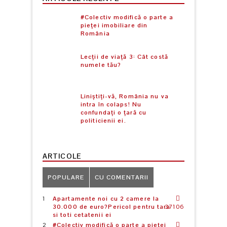
#Colectiv modifică o parte a
pieței imobiliare din
România
Lecții de viață 3: Cât costă
numele tău?
Liniștiți-vă, România nu va
intra în colaps! Nu
confundați o țară cu
politicienii ei.
ARTICOLE
POPULARE
CU COMENTARII
Apartamente noi cu 2 camere la
30.000 de euro?Pericol pentru tara
37106
si toti cetatenii ei
#Colectiv modifică o parte a pieței