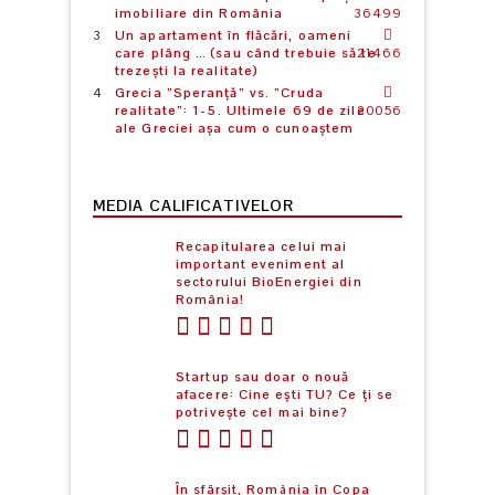
imobiliare din România
36499
Un apartament în flăcări, oameni
care plâng … (sau când trebuie să te
21466
trezești la realitate)
Grecia ”Speranță” vs. ”Cruda
realitate”: 1-5. Ultimele 69 de zile
20056
ale Greciei așa cum o cunoaștem
MEDIA CALIFICATIVELOR
Recapitularea celui mai
important eveniment al
sectorului BioEnergiei din
România!
Startup sau doar o nouă
afacere: Cine ești TU? Ce ți se
potrivește cel mai bine?
În sfârșit, România în Copa