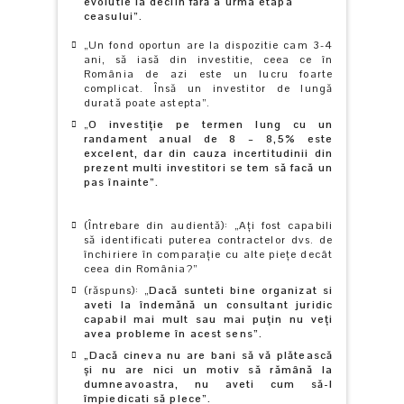
evolutie la declin fără a urma etapa
ceasului”.
„Un fond oportun are la dispozitie cam 3-4
ani, să iasă din investitie, ceea ce în
România de azi este un lucru foarte
complicat. Însă un investitor de lungă
durată poate astepta”.
„
O investiţie pe termen lung cu un
randament anual de 8 – 8,5% este
excelent, dar din cauza incertitudinii din
prezent multi investitori se tem să facă un
pas înainte”.
(Întrebare din audientă): „Aţi fost capabili
să identificati puterea contractelor dvs. de
închiriere în comparaţie cu alte pieţe decât
ceea din România?”
(răspuns): „
Dacă sunteti bine organizat si
aveti la îndemănă un consultant juridic
capabil mai mult sau mai puţin nu veţi
avea probleme în acest sens”.
„Dacă cineva nu are bani să vă plătească
şi nu are nici un motiv să rămână la
dumneavoastra, nu aveti cum să-l
împiedicati să plece”.