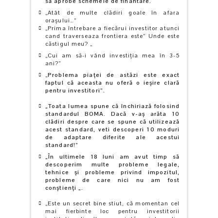
să aprobe schemele de finantare.
„Atât de multe clădiri goale în afara
oraşului…”
„Prima întrebare a fiecărui investitor atunci
cand traverseaza frontiera este” Unde este
căstigul meu? „
„Cui am să-i vând investiţia mea în 3-5
ani?”
„
Problema piaţei de astăzi este exact
faptul că aceasta nu oferă o ieşire clară
pentru investitori”.
„Toata lumea spune că închiriază folosind
standardul BOMA. Dacă v-aş arăta 10
clădiri despre care se spune că utilizează
acest standard, veti descoperi 10 moduri
de adaptare diferite ale acestui
standard!”
„În ultimele 18 luni am avut timp să
descoperim multe probleme legale,
tehnice şi probleme privind impozitul,
probleme de care nici nu am fost
conştienţi „.
„Este un secret bine stiut, că momentan cel
mai fierbinte loc pentru investitorii