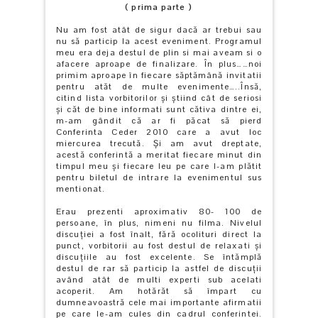
( prima parte )
Nu am fost atât de sigur dacă ar trebui sau
nu să particip la acest eveniment. Programul
meu era deja destul de plin si mai aveam si o
afacere aproape de finalizare. În plus……noi
primim aproape în fiecare săptămână invitatii
pentru atăt de multe evenimente…..Însă,
citind lista vorbitorilor şi ştiind cât de seriosi
şi căt de bine informati sunt cătiva dintre ei,
m-am gândit că ar fi păcat să pierd
Conferinta Ceder 2010 care a avut loc
miercurea trecută. Şi am avut dreptate,
acestă conferintă a meritat fiecare minut din
timpul meu şi fiecare leu pe care l-am plătit
pentru biletul de intrare la evenimentul sus
mentionat.
Erau prezenti aproximativ 80- 100 de
persoane, în plus, nimeni nu filma. Nivelul
discuţiei a fost înalt, fără ocolituri direct la
punct, vorbitorii au fost destul de relaxati şi
discuţiile au fost excelente. Se întămplă
destul de rar să particip la astfel de discuţii
având atât de multi experti sub acelati
acoperit. Am hotărăt să împart cu
dumneavoastră cele mai importante afirmatii
pe care le-am cules din cadrul conferintei.