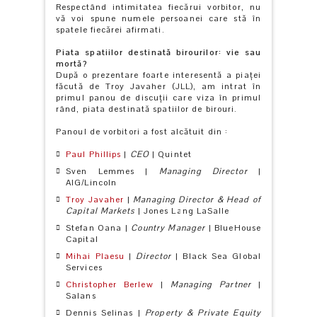
Respectând intimitatea fiecărui vorbitor, nu
vă voi
spune numele persoanei care stă în
spatele fiecărei afirmati.
Piata spatiilor destinată birourilor: vie sau
mortă?
După o prezentare foarte interesentă a piaţei
făcută de Troy Javaher (JLL), am intrat în
primul panou de discuţii care viza în primul
rând, piata destinată spatiilor de birouri.
Panoul de vorbitori a fost alcătuit din :
Paul Phillips
|
CEO
| Quintet
Sven Lemmes |
Managing Director
|
AIG/Lincoln
Troy Javaher
|
Managing Director & Head of
Capital Markets
| Jones Lang LaSalle
Stefan Oana |
Country Manager
| BlueHouse
Capital
Mihai Plaesu
|
Director
| Black Sea Global
Services
Christopher Berlew
|
Managing Partner
|
Salans
Dennis Selinas |
Property & Private Equity