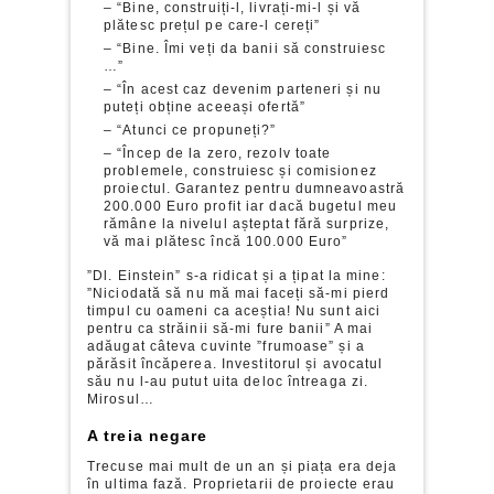
– “Bine, construiți-l, livrați-mi-l și vă
plătesc prețul pe care-l cereți”
– “Bine. Îmi veți da banii să construiesc
…”
– “În acest caz devenim parteneri și nu
puteți obține aceeași ofertă”
– “Atunci ce propuneți?”
– “Încep de la zero, rezolv toate
problemele, construiesc și comisionez
proiectul. Garantez pentru dumneavoastră
200.000 Euro profit iar dacă bugetul meu
rămâne la nivelul așteptat fără surprize,
vă mai plătesc încă 100.000 Euro”
”Dl. Einstein” s-a ridicat și a țipat la mine:
”Niciodată să nu mă mai faceți să-mi pierd
timpul cu oameni ca aceștia! Nu sunt aici
pentru ca străinii să-mi fure banii” A mai
adăugat câteva cuvinte ”frumoase” și a
părăsit încăperea. Investitorul și avocatul
său nu l-au putut uita deloc întreaga zi.
Mirosul…
A treia negare
Trecuse mai mult de un an și piața era deja
în ultima fază. Proprietarii de proiecte erau