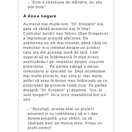
– “Este o chestiune de mândrie, eu știu
mai bine”
A doua negare
Au trecut mai multe luni. ”Dl. Einstein” era
gata să vândă proiectul dar în final
Controlul Juridic sau Tehnic (Due Diligence)
a împiedicat această afacerea. De
asemenea nu am mai insistat, până când un
investitor m-a întrebat despre un proiect
care era din aceeaşi zonă de țară. I-am
sugerat să se întâlnească în mod direct,
avertizându-l pe investitor despre riscurile
proiectului … Pe partea stângă a mesei,
investitorul și avocatul lui. Deja acumulase
mai multe proiecte, dar voia și mai multe,
astfel că erau în biroul meu întâlnindu-se cu
proprietari de proiecte toată ziua. Pe partea
dreaptă, ”Dl. Einstein” și doamna. ”Ilia, ei
sunt bulgari?” mi-a scris investitorul într-un
sms …
– “Ascultați, acesta este un proiect
excelent și nu intenționez să vi-l dau
dumneavoastră, unui străin, ca să
câștigați bani pe munca mea. Vreau un
profit corect”