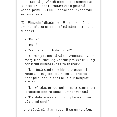
disperați să-și vândă licențele, oameni care
cereau 150.000 Euro/MW erau gata să
vândă pentru 50.000, deoarece investitorii
se retrăgeau.
”Dl. Einstein” dispăruse. Recunosc că nu l-
am mai căutat nici eu, până când într-o zi a
sunat el…
– “Bună”
– “Bună”
– “Vă mai amintiți de mine?”
– “Cum aș putea să vă uit vreodată? Cum
merg treburile? Ați vândut proiectul? L-ați
construit dumneavoastră înșivă?”
– “Nu, încă sunt deschis la propuneri.
Niște afurisiți de străini mi-au promis
finanțare, dar în final nu s-a întâmplat
nimic”
– “Nu vă plac propunerile mele, sunt prea
realistice pentru stilul dumneavoastră”
– ”De data aceasta îmi vor plăcea, doar
găsiți-mi unul”
Într-o săptămână am revenit cu un telefon: