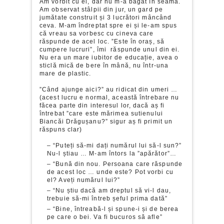
Am vorbit cu el, dar nu m-a băgat în seamă.
Am observat stâlpii din jur, un gard pe
jumătate construit și 3 lucrători mâncând
ceva. M-am îndreptat spre ei și le-am spus
că vreau sa vorbesc cu cineva care
răspunde de acel loc. ”Este în oraș, să
cumpere lucruri”, îmi răspunde unul din ei.
Nu era un mare iubitor de educație, avea o
sticlă mică de bere în mână, nu într-una
mare de plastic.
”Când ajunge aici?” au ridicat din umeri …
(acest lucru e normal, această întrebare nu
făcea parte din interesul lor, dacă aș fi
întrebat ”care este mărimea sutienului
Biancăi Drăgușanu?” sigur aș fi primit un
răspuns clar)
– “Puteți să-mi dați numărul lui să-l sun?”
Nu-l știau … M-am întors la ”apărător”…
– “Bună din nou. Persoana care răspunde
de acest loc … unde este? Pot vorbi cu
el? Aveți numărul lui?”
– “Nu știu dacă am dreptul să vi-l dau,
trebuie să-mi întreb șeful prima dată”
– “Bine, întreabă-l și spune-i și de berea
pe care o bei. Va fi bucuros să afle”