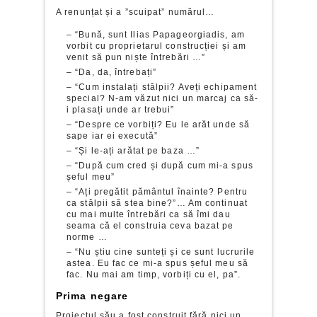
A renunțat și a ”scuipat” numărul…
– “Bună, sunt Ilias Papageorgiadis, am
vorbit cu proprietarul construcției și am
venit să pun niște întrebări …”
– “Da, da, întrebați”
– “Cum instalați stâlpii? Aveți echipament
special? N-am văzut nici un marcaj ca să-
i plasați unde ar trebui”
– “Despre ce vorbiți? Eu le arăt unde să
sape iar ei execută”
– “Și le-ați arătat pe baza …”
– “După cum cred și după cum mi-a spus
șeful meu”
– “Ați pregătit pământul înainte? Pentru
ca stâlpii să stea bine?”… Am continuat
cu mai multe întrebări ca să îmi dau
seama că el construia ceva bazat pe
norme …
– “Nu știu cine sunteți și ce sunt lucrurile
astea. Eu fac ce mi-a spus șeful meu să
fac. Nu mai am timp, vorbiți cu el, pa”.
Prima negare
Proiectul său a fost construit fără nici un