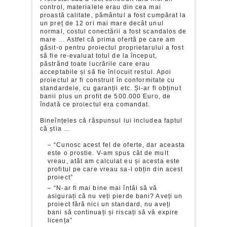
control, materialele erau din cea mai
proastă calitate, pământul a fost cumpărat la
un preț de 12 ori mai mare decât unul
normal, costul conectării a fost scandalos de
mare … Astfel că prima ofertă pe care am
găsit-o pentru proiectul proprietarului a fost
să fie re-evaluat totul de la început,
păstrând toate lucrările care erau
acceptabile și să fie înlocuit restul. Apoi
proiectul ar fi construit în conformitate cu
standardele, cu garanții etc. Și-ar fi obținut
banii plus un profit de 500.000 Euro, de
îndată ce proiectul era comandat.
Bineînțeles că răspunsul lui includea faptul
că știa …
– “Cunosc acest fel de oferte, dar aceasta
este o prostie. V-am spus cât de mult
vreau, atât am calculat eu și acesta este
profitul pe care vreau sa-l obțin din acest
proiect”
– “N-ar fi mai bine mai întâi să vă
asigurați că nu veți pierde bani? Aveți un
proiect fără nici un standard, nu aveți
bani să continuați și riscați să vă expire
licența”