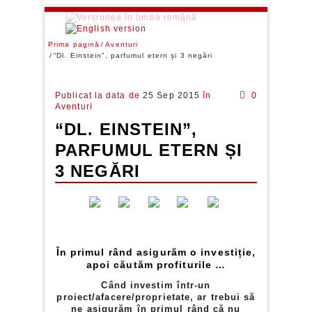
Prima pagină
Aventuri
“Dl. Einstein”, parfumul etern și 3 negări
Publicat la data de
25 Sep 2015
în
0
Aventuri
“DL. EINSTEIN”,
PARFUMUL ETERN ȘI
3 NEGĂRI
În primul rând asigurăm o investiție,
apoi căutăm profiturile …
Când investim într-un
proiect/afacere/proprietate, ar trebui să
ne asigurăm în primul rând că nu