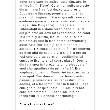
autorizate care au apărut spre vânzare, le-
ar împărți în 3”ere”: Cele mai multe proiecte
din prima eră au fost dezvoltate greșit.
Documente lipseau, proprietarii nu știau
prea mult, inginerii făceau greșeli, avocații
emiteau rapoarte greșite controalelor legale
(Legal Due Diligence). Situația s-a
îmbunătățit în a doua ”eră”, când 20-40%
din proiecte au devenit acceptabile, pe când
în a treia și ultima, mai mult de 75% din
proiecte au fost în mod corect dezvoltate și
autorizate. Într-o piață care a absorbit
aproape 1,5 miliarde de euro într-un interval
de timp atât de scurt, a 2-a și a 3-a ere au
fost cele care au permis investitorilor să
cumpere licențe și să construiască. Domnul
din fața mea îmi prezenta un proiect care în
mod clar aparținea de prima ”eră”. Era
amplasat în centrul României iar construcția
a început. ”Îmi doresc un partener pentru
panouri și invertoare, eu fac restul”. Într-
adevăr, el a făcut totul, dar în felul său, așa
cum știa el despre toate … L-am întrebat
care era profesia lui, dar n-am înțeles
răspunsul. ”Eu ochesc oportunități ” …
“Eu știu mai bine”