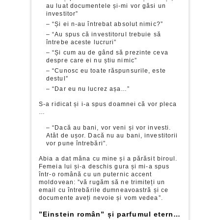
au luat documentele și-mi vor găsi un
investitor”
– “Și ei n-au întrebat absolut nimic?”
– “Au spus că investitorul trebuie să
întrebe aceste lucruri”
– “Și cum au de gând să prezinte ceva
despre care ei nu știu nimic”
– “Cunosc eu toate răspunsurile, este
destul”
– “Dar eu nu lucrez așa…”
S-a ridicat și i-a spus doamnei că vor pleca
…
– “Dacă au bani, vor veni și vor investi.
Atât de ușor. Dacă nu au bani, investitorii
vor pune întrebări”.
Abia a dat mâna cu mine și a părăsit biroul.
Femeia lui și-a deschis gura și mi-a spus
într-o română cu un puternic accent
moldovean: ”vă rugăm să ne trimiteți un
email cu întrebările dumneavoastră și ce
documente aveți nevoie și vom vedea”.
”Einstein român” și parfumul etern…