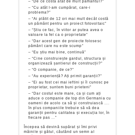
– “De ce costă atât de mult pământul?”
– “Cu atât l-am cumpărat, care-i
problema?”
– “Ai plătit de 12 ori mai mult decât costă
un pământ pentru un proiect fotovoltaic”
– “Știu ce fac, în viitor ar putea avea o
valoare la fel ca o proprietate”
– “Dar acest gen de proiecte folosesc
pământ care nu este scump”
– “Eu știu mai bine, continuă”
– “Cine construiește gardul, structura și
organizează șantierul de construcții?”
– “O companie, de ce?”
– “Au experiență? Ați primit garanții?”
– “Ei au fost cei mai ieftini și îl cunosc pe
proprietar, suntem buni prieteni”
– “Dar costul este mare, ca și cum ați
aduce o companie de top din Germania cu
oameni de acolo ca să și construiască ….
în plus companiile trebuie să vă dea
garanții pentru calitatea și execuția lor, în
fiecare pas …”
Începea să devină supărat și îmi privi
mâinile și gâtul, căutând un semn al