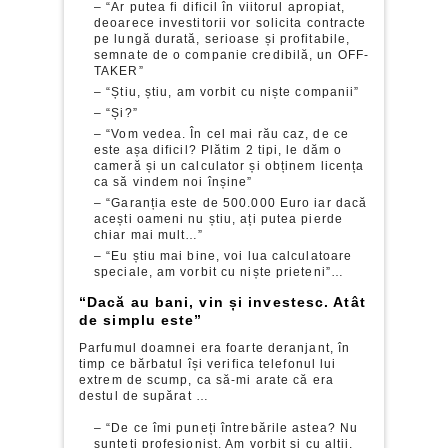
– “Ar putea fi dificil în viitorul apropiat,
deoarece investitorii vor solicita contracte
pe lungă durată, serioase și profitabile,
semnate de o companie credibilă, un OFF-
TAKER”
– “Știu, știu, am vorbit cu niște companii”
– “Și?”
– “Vom vedea. În cel mai rău caz, de ce
este așa dificil? Plătim 2 tipi, le dăm o
cameră și un calculator și obținem licența
ca să vindem noi înșine”
– “Garanția este de 500.000 Euro iar dacă
acești oameni nu știu, ați putea pierde
chiar mai mult…”
– “Eu știu mai bine, voi lua calculatoare
speciale, am vorbit cu niște prieteni”…
“Dacă au bani, vin și investesc. Atât
de simplu este”
Parfumul doamnei era foarte deranjant, în
timp ce bărbatul își verifica telefonul lui
extrem de scump, ca să-mi arate că era
destul de supărat …
– “De ce îmi puneți întrebările astea? Nu
sunteți profesionist. Am vorbit și cu alții,