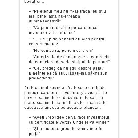
bogăției …
– “Prietenul meu nu m-ar trăda, eu știu
mai bine, asta nu-i treaba
dumneavoastră”
– “Vă pun întrebările pe care orice
investitor vi le-ar pune”
– “… Ce tip de panouri ați ales pentru
construcția ta?”
– “Nu contează, punem ce vrem”
– “Autorizația de construcție și contractul
de conectare descrie și tipul de panouri”
– “Ce, credeți că nu știu despre asta?
Bineînțeles că știu, lăsați-mă să-mi sun
proiectantul”
Proiectantul spunea că alesese un tip de
panouri care erau învechite și avea să fie
nevoie să modifice documentele sau să
plătească mult mai mult, astfel încât să le
găsească undeva pe această planetă …
– “Aveți vreo idee ce va face investitorul
cu certificatele verzi? Unde le va vinde?
– “Știu, nu este greu, le vom vinde în
piață”