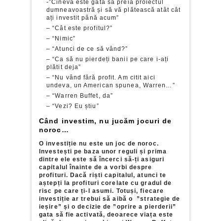
-”Cineva este gata să preia proiectul
dumneavoastră și să vă plătească atât cât
ați investit până acum”
– “Cât este profitul?”
– “Nimic”
– “Atunci de ce să vând?”
– “Ca să nu pierdeți banii pe care i-ați
plătit deja”
– “Nu vând fără profit. Am citit aici
undeva, un American spunea, Warren…”
– “Warren Buffet, da”
– “Vezi? Eu știu”
Când investim, nu jucăm jocuri de
noroc…
O investiție nu este un joc de noroc.
Investești pe baza unor reguli și prima
dintre ele este să încerci să-ți asiguri
capitalul înainte de a vorbi despre
profituri. Dacă riști capitalul, atunci te
aștepți la profituri corelate cu gradul de
risc pe care ți-l asumi. Totuși, fiecare
investiție ar trebui să aibă o ”strategie de
ieșire” și o decizie de ”oprire a pierderii”
gata să fie activată, deoarece viața este