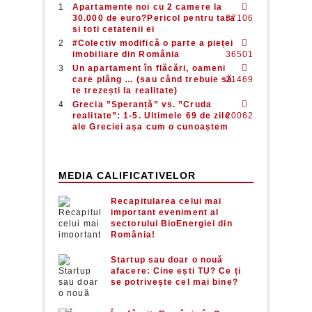
Apartamente noi cu 2 camere la
30.000 de euro?Pericol pentru tara
37106
si toti cetatenii ei
#Colectiv modifică o parte a pieței
imobiliare din România
36501
Un apartament în flăcări, oameni
care plâng … (sau când trebuie să
21469
te trezești la realitate)
Grecia ”Speranță” vs. ”Cruda
realitate”: 1-5. Ultimele 69 de zile
20062
ale Greciei așa cum o cunoaștem
MEDIA CALIFICATIVELOR
Recapitularea celui mai
important eveniment al
sectorului BioEnergiei din
România!
Startup sau doar o nouă
afacere: Cine ești TU? Ce ți
se potrivește cel mai bine?