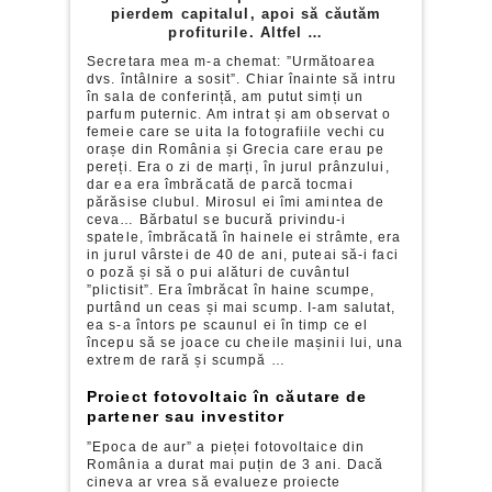
pierdem capitalul, apoi să căutăm
profiturile. Altfel …
Secretara mea m-a chemat: ”Următoarea
dvs. întâlnire a sosit”. Chiar înainte să intru
în sala de conferință, am putut simți un
parfum puternic. Am intrat și am observat o
femeie care se uita la fotografiile vechi cu
orașe din România și Grecia care erau pe
pereți. Era o zi de marți, în jurul prânzului,
dar ea era îmbrăcată de parcă tocmai
părăsise clubul. Mirosul ei îmi amintea de
ceva… Bărbatul se bucură privindu-i
spatele, îmbrăcată în hainele ei strâmte, era
in jurul vârstei de 40 de ani, puteai să-i faci
o poză și să o pui alături de cuvântul
”plictisit”. Era îmbrăcat în haine scumpe,
purtând un ceas și mai scump. I-am salutat,
ea s-a întors pe scaunul ei în timp ce el
începu să se joace cu cheile mașinii lui, una
extrem de rară și scumpă …
Proiect fotovoltaic în căutare de
partener sau investitor
”Epoca de aur” a pieței fotovoltaice din
România a durat mai puțin de 3 ani. Dacă
cineva ar vrea să evalueze proiecte