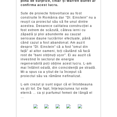
plină de surprize, chiar și Warren Buffet ar
confirma acest lucru.
Sute de proiecte fotovoltaice au fost
construite în România dar ”Dl. Einstein” nu a
reușit ca proiectul său să fie unul dintre
acestea. Deoarece calitatea construcției a
fost extrem de scăzută, câteva ierni cu
zăpadă și ploi abundente au cauzat
serioase daune lucrărilor efectuate, până
când cazul a fost abandonat. Am auzit
despre ”Dl. Einstein” că a fost ”omul din
față” al altor oameni, toți căutând să facă
rost de ”bani obținuți ușor”. Ei au auzit că
investind în sectorul de energie
regenerabilă poți obține acest lucru. L-am
mai întâlnit odată, din coincidență pe stradă.
Mi-a spus ca a știut de la început că
proiectul său va rămâne nefinalizat.
L-am crezut și sunt sigur că el întotdeauna
va ști tot. De fapt, înțelepciunea lui este
eternă … ca și parfumul femeii de lângă el
…