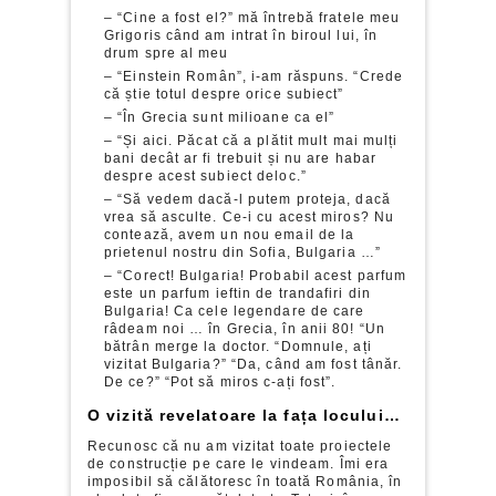
– “Cine a fost el?” mă întrebă fratele meu
Grigoris când am intrat în biroul lui, în
drum spre al meu
– “Einstein Român”, i-am răspuns. “Crede
că știe totul despre orice subiect”
– “În Grecia sunt milioane ca el”
– “Și aici. Păcat că a plătit mult mai mulți
bani decât ar fi trebuit și nu are habar
despre acest subiect deloc.”
– “Să vedem dacă-l putem proteja, dacă
vrea să asculte. Ce-i cu acest miros? Nu
contează, avem un nou email de la
prietenul nostru din Sofia, Bulgaria …”
– “Corect! Bulgaria! Probabil acest parfum
este un parfum ieftin de trandafiri din
Bulgaria! Ca cele legendare de care
râdeam noi … în Grecia, în anii 80! “Un
bătrân merge la doctor. “Domnule, ați
vizitat Bulgaria?” “Da, când am fost tânăr.
De ce?” “Pot să miros c-ați fost”.
O vizită revelatoare la fața locului…
Recunosc că nu am vizitat toate proiectele
de construcție pe care le vindeam. Îmi era
imposibil să călătoresc în toată România, în