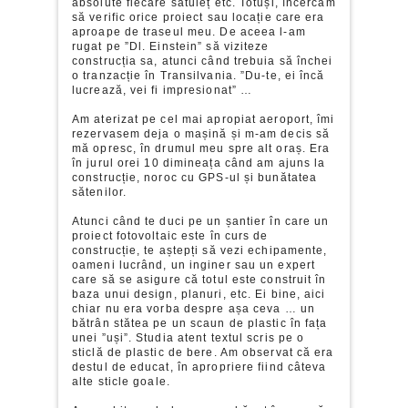
absolute fiecare sătuleț etc. Totuși, încercam
să verific orice proiect sau locație care era
aproape de traseul meu. De aceea l-am
rugat pe ”Dl. Einstein” să viziteze
construcția sa, atunci când trebuia să închei
o tranzacție în Transilvania. ”Du-te, ei încă
lucrează, vei fi impresionat” …
Am aterizat pe cel mai apropiat aeroport, îmi
rezervasem deja o mașină și m-am decis să
mă opresc, în drumul meu spre alt oraș. Era
în jurul orei 10 dimineața când am ajuns la
construcție, noroc cu GPS-ul și bunătatea
sătenilor.
Atunci când te duci pe un șantier în care un
proiect fotovoltaic este în curs de
construcție, te aștepți să vezi echipamente,
oameni lucrând, un inginer sau un expert
care să se asigure că totul este construit în
baza unui design, planuri, etc. Ei bine, aici
chiar nu era vorba despre așa ceva … un
bătrân stătea pe un scaun de plastic în fața
unei ”uși”. Studia atent textul scris pe o
sticlă de plastic de bere. Am observat că era
destul de educat, în apropriere fiind câteva
alte sticle goale.