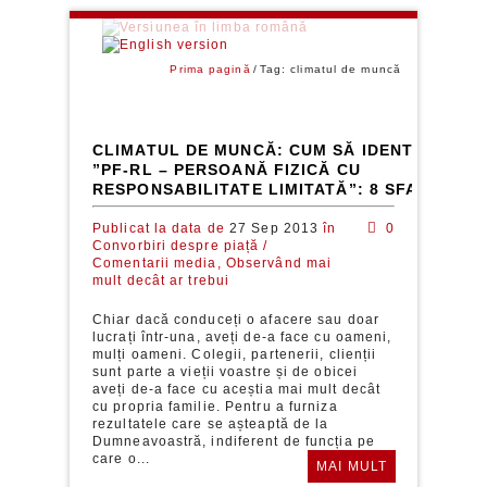
Prima pagină
Tag: climatul de muncă
CLIMATUL DE MUNCĂ: CUM SĂ IDENTIFICAȚI 
”PF-RL – PERSOANĂ FIZICĂ CU
RESPONSABILITATE LIMITATĂ”: 8 SFATURI
Publicat la data de
27 Sep 2013
în
0
Convorbiri despre piață /
Comentarii media,
Observând mai
mult decât ar trebui
Chiar dacă conduceți o afacere sau doar
lucrați într-una, aveți de-a face cu oameni,
mulți oameni. Colegii, partenerii, clienții
sunt parte a vieții voastre și de obicei
aveți de-a face cu aceștia mai mult decât
cu propria familie. Pentru a furniza
rezultatele care se așteaptă de la
Dumneavoastră, indiferent de funcția pe
care o...
MAI MULT