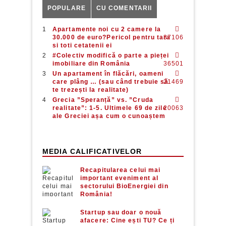
POPULARE
CU COMENTARII
Apartamente noi cu 2 camere la
30.000 de euro?Pericol pentru tara
37106
si toti cetatenii ei
#Colectiv modifică o parte a pieței
imobiliare din România
36501
Un apartament în flăcări, oameni
care plâng … (sau când trebuie să
21469
te trezești la realitate)
Grecia ”Speranță” vs. ”Cruda
realitate”: 1-5. Ultimele 69 de zile
20063
ale Greciei așa cum o cunoaștem
MEDIA CALIFICATIVELOR
Recapitularea celui mai
important eveniment al
sectorului BioEnergiei din
România!
Startup sau doar o nouă
afacere: Cine ești TU? Ce ți