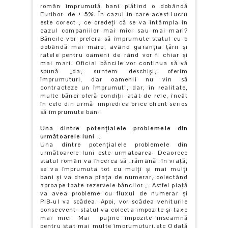
român împrumută bani plătind o dobândă
Euribor de + 5%. În cazul în care acest lucru
este corect , ce credeți că se va întâmpla în
cazul companiilor mai mici sau mai mari?
Băncile vor prefera să împrumute statul cu o
dobândă mai mare, având garanţia ţării şi
ratele pentru oameni de rând vor fi chiar și
mai mari. Oficial băncile vor continua să vă
spună „da, suntem deschiși, oferim
împrumuturi, dar oamenii nu vin să
contracteze un împrumut”, dar, în realitate,
multe bănci oferă condiții atât de rele, încât
în cele din urmă împiedica orice client serios
să împrumute bani.
Una dintre
potențialele
problemele
din
următoarele luni …
Una dintre potențialele problemele din
următoarele luni este urmatoarea: Deaorece
statul român va încerca să „rămână” în viaţă,
se va împrumuta tot cu mulţi şi mai mulți
bani și va drena piaţa de numerar, colectând
aproape toate rezervele băncilor „. Astfel piaţă
va avea probleme cu fluxul de numerar şi
PIB-ul va scădea. Apoi, vor scădea veniturile
consecvent statul va colecta impozite și taxe
mai mici. Mai puține impozite înseamnă
pentru stat mai multe împrumuturi,etc Odată