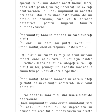
speriați şi nu îmi doresc acest lucru). Deci,
dacă este posibil, vă rog încercaţi să evitați
contractarea unui nou împrumut în această
perioadă. Mai ales dacă este vorba de un
credit de consum, care va fi aproape
catastrofal pentru bugetul familiei
dumneavoastre.
Împrumuta
ți
bani în moneda
în care
sunteţi
plătit
În cazul în care nu puteţi evita ……..
împrumutul, cred că răspunsul este simplu:
Esți plătit în euro? Primiţi salariul într-un
model care calculează fluctuația dintre
Euro/Ron? Dacă da atunci alegeți euro. Esți
platit in lei, primești în această monedă o
sumă fixă pe lună? Atunci alege Ron.
Împrumutați bani în moneda în care sunteţi
și plătit, ca să vă simțiti confortabil în viitorul
apropiat.
Euro: dobânzii mai mici, dar risc ridicat de
depreciere
Dacă împrumutați euro există următorul risc:
În cazul în care leul se depreciază în
consecință creditul dumneavoastră va creşte