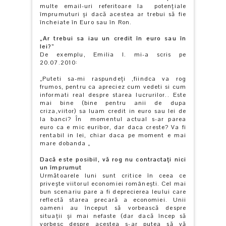
multe email-uri referitoare la potențiale
împrumuturi și dacă acestea ar trebui să fie
încheiate în Euro sau în Ron.
„Ar trebui sa iau un credit în euro sau în
lei?”
De exemplu, Emilia I. mi-a scris pe
20.07.2010:
„Puteti sa-mi raspundeți ,fiindca va rog
frumos, pentru ca apreciez cum vedeti si cum
informati real despre starea lucrurilor.. Este
mai bine (bine pentru anii de dupa
criza,viitor) sa luam credit in euro sau lei de
la banci? În momentul actual s-ar parea
euro ca e mic euribor, dar daca creste? Va
fi
rentabil in lei, chiar daca pe moment e mai
mare dobanda „
Dacă este posibil, vă r
og nu contractați nici
un împrumut
Următoarele luni sunt critice în ceea ce
privește viitorul economiei româneşti. Cel mai
bun scenariu pare a fi deprecierea leului care
reflectă starea precară a economiei. Unii
oameni au început să vorbească despre
situaţii și mai nefaste (dar dacă încep să
vorbesc despre acestea s-ar putea să vă