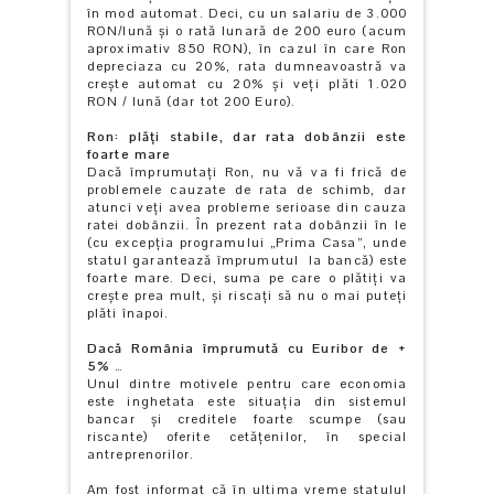
în mod automat. Deci, cu un salariu de 3.000
RON/lună şi o rată lunară de 200 euro (acum
aproximativ 850 RON), în cazul în care Ron
depreciaza cu 20%, rata dumneavoastră va
creşte automat cu 20% şi veţi plăti 1.020
RON / lună (dar tot 200 Euro).
Ron: plăţi stabil
e
, dar rata dobânzii
este
foarte mare
Dacă împrumutați Ron, nu vă va fi frică de
problemele cauzate de rata de schimb, dar
atunci veți avea probleme serioase din cauza
ratei dobânzii. În prezent rata dobânzii în le
(cu excepţia programului „Prima Casa”, unde
statul garantează împrumutul la bancă) este
foarte mare. Deci, suma pe care o plătiţi va
creşte prea mult, și riscați să nu o mai puteți
plăti înapoi.
Dacă România împrumută cu Euribor
de
+
5%
…
Unul dintre motivele pentru care economia
este inghetata este situaţia din sistemul
bancar şi creditele foarte scumpe (sau
riscante) oferite cetăţenilor, în special
antreprenorilor.
Am fost informat că în ultima vreme statulul