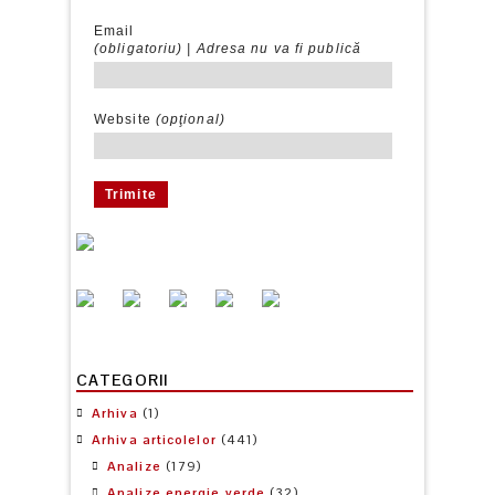
Email
(obligatoriu) |
Adresa nu va fi publică
Website
(opţional)
CATEGORII
Arhiva
(1)
Arhiva articolelor
(441)
Analize
(179)
Analize energie verde
(32)