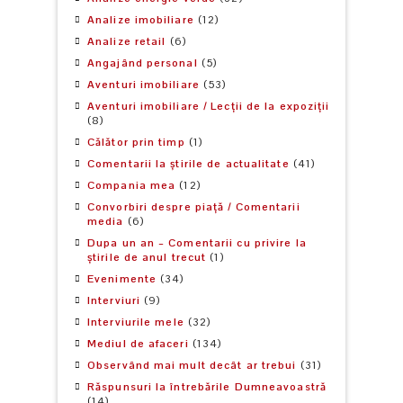
Analize imobiliare
(12)
Analize retail
(6)
Angajând personal
(5)
Aventuri imobiliare
(53)
Aventuri imobiliare / Lecții de la expoziții
(8)
Călător prin timp
(1)
Comentarii la știrile de actualitate
(41)
Compania mea
(12)
Convorbiri despre piață / Comentarii
media
(6)
Dupa un an – Comentarii cu privire la
știrile de anul trecut
(1)
Evenimente
(34)
Interviuri
(9)
Interviurile mele
(32)
Mediul de afaceri
(134)
Observând mai mult decât ar trebui
(31)
Răspunsuri la întrebările Dumneavoastră
(14)