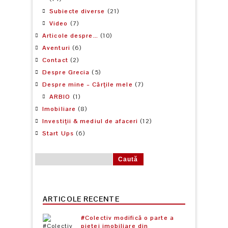
Subiecte diverse
(21)
Video
(7)
Articole despre…
(10)
Aventuri
(6)
Contact
(2)
Despre Grecia
(5)
Despre mine – Cărțile mele
(7)
ARBIO
(1)
Imobiliare
(8)
Investiții & mediul de afaceri
(12)
Start Ups
(6)
Caută după:
ARTICOLE RECENTE
#Colectiv modifică o parte a
pieței imobiliare din