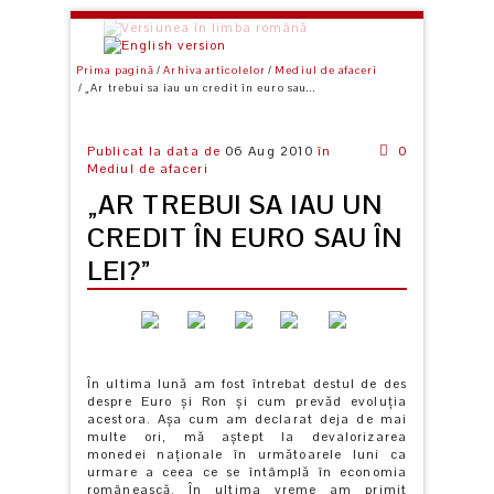
Prima pagină
Arhiva articolelor
Mediul de afaceri
„Ar trebui sa iau un credit în euro sau...
Publicat la data de
06 Aug 2010
în
0
Mediul de afaceri
„AR TREBUI SA IAU UN
CREDIT ÎN EURO SAU ÎN
LEI?”
În ultima lună am fost întrebat destul de des
despre Euro şi Ron şi cum prevăd evoluția
acestora. Aşa cum am declarat deja de mai
multe ori, mă aştept la devalorizarea
monedei naționale în următoarele luni ca
urmare a ceea ce se întâmplă în economia
românească. În ultima vreme am primit