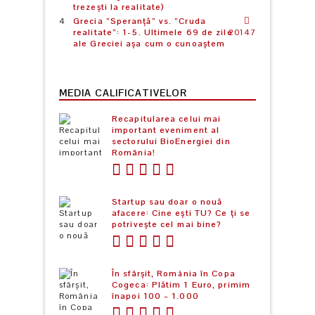
trezești la realitate)
Grecia ”Speranță” vs. ”Cruda
realitate”: 1-5. Ultimele 69 de zile
20147
ale Greciei așa cum o cunoaștem
MEDIA CALIFICATIVELOR
Recapitularea celui mai
important eveniment al
sectorului BioEnergiei din
România!
Startup sau doar o nouă
afacere: Cine ești TU? Ce ți se
potrivește cel mai bine?
În sfârșit, România în Copa
Cogeca: Plătim 1 Euro, primim
înapoi 100 – 1.000