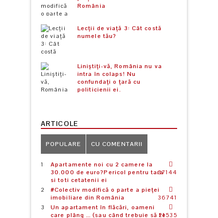
România
Lecții de viață 3: Cât costă
numele tău?
Liniștiți-vă, România nu va
intra în colaps! Nu
confundați o țară cu
politicienii ei.
ARTICOLE
POPULARE
CU COMENTARII
Apartamente noi cu 2 camere la
30.000 de euro?Pericol pentru tara
37144
si toti cetatenii ei
#Colectiv modifică o parte a pieței
imobiliare din România
36741
Un apartament în flăcări, oameni
care plâng … (sau când trebuie să te
21535