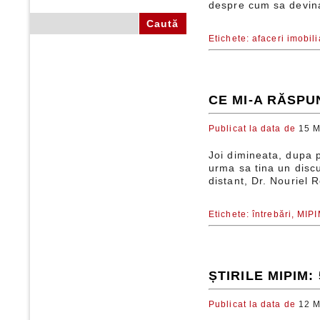
despre cum sa devina
Caută după:
Etichete:
afaceri imobili
CE MI-A RĂSPU
Publicat la data de
15 M
Joi dimineata, dupa p
urma sa tina un discu
distant, Dr. Nouriel R
Etichete:
întrebări,
MIPI
ȘTIRILE MIPIM
Publicat la data de
12 M