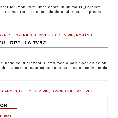
rilor imobiliare, intra astazi in ultima zi „fierbinte”.
e. In comparatie cu expozitia de anul trecut, impresia
ANNES,
EXPERIENȚA,
INVESTITORI,
MIPIM,
ROMÂNIA
TUL DP2” LA TVR2
0
i unde voi fi prezent. Firma mea a participat an de an
voi tine la curent toata saptamana cu ceea ce se intampla
:
CANNES,
INTERVIU,
MIPIM,
TONOMATUL DP2,
TVR2
LOR
ui mai