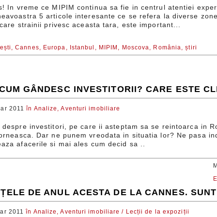
 In vreme ce MIPIM continua sa fie in centrul atentiei expert
voastra 5 articole interesante ce se refera la diverse zone 
are strainii privesc aceasta tara, este important...
ești,
Cannes,
Europa,
Istanbul,
MIPIM,
Moscova,
România,
știri
: CUM GÂNDESC INVESTITORII? CARE ESTE CL
ar 2011
în
Analize,
Aventuri imobiliare
despre investitori, pe care ii asteptam sa se reintoarca in 
orneasca. Dar ne punem vreodata in situatia lor? Ne pasa in
za afacerile si mai ales cum decid sa ..
NȚELE DE ANUL ACESTA DE LA CANNES. SUNT 
ar 2011
în
Analize,
Aventuri imobiliare / Lecții de la expoziții