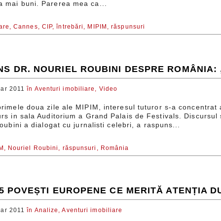
 mai buni. Parerea mea ca...
are,
Cannes,
CIP,
întrebări,
MIPIM,
răspunsuri
NS DR. NOURIEL ROUBINI DESPRE ROMÂNIA:
ar 2011
în
Aventuri imobiliare,
Video
rimele doua zile ale MIPIM, interesul tuturor s-a concentrat
rs in sala Auditorium a Grand Palais de Festivals. Discursul 
oubini a dialogat cu jurnalisti celebri, a raspuns...
M,
Nouriel Roubini,
răspunsuri,
România
: 5 POVEȘTI EUROPENE CE MERITĂ ATENȚIA
ar 2011
în
Analize,
Aventuri imobiliare