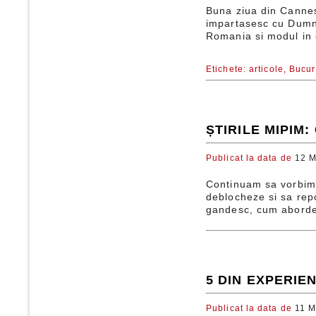
Buna ziua din Cannes!
impartasesc cu Dumnea
Romania si modul in c
Etichete:
articole,
Bucur
ȘTIRILE MIPIM
Publicat la data de
12 M
Continuam sa vorbim 
deblocheze si sa rep
gandesc, cum abordea
5 DIN EXPERIE
Publicat la data de
11 M