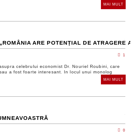
MAI MULT
 „ROMÂNIA ARE POTENȚIAL DE ATRAGERE A 
1
 asupra celebrului economist Dr. Nouriel Roubini, care
sau a fost foarte interesant. In locul unui monolog
MAI MULT
 DUMNEAVOASTRĂ
0