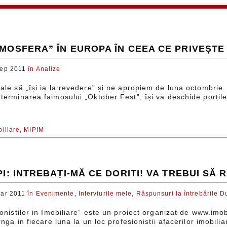
MOSFERA” ÎN EUROPA ÎN CEEA CE PRIVEȘTE 
ep 2011
în
Analize
ale să „își ia la revedere” și ne apropiem de luna octombrie
erminarea faimosului „Oktober Fest”, își va deschide porțile 
iliare,
MIPIM
PI: INTREBAȚI-MĂ CE DORITI! VA TREBUI SĂ
ar 2011
în
Evenimente,
Interviurile mele,
Răspunsuri la întrebările 
onistilor in Imobiliare” este un proiect organizat de www.imob
nga in fiecare luna la un loc profesionistii afacerilor imobilia