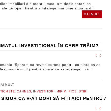
ilor imobiliari din toata lumea, am decis astazi sa
ale Europei. Pentru a intelege mai bine situatia din
MAI MULT
IMATUL INVESTIȚIONAL ÎN CARE TRĂIM?
0
Romania. Speram sa revina curand pentru ca piata sa se
deajuns de mult pentru a incerca sa intelegem cum
MAI MULT
ETICHETE:
CANNES,
INVESTITORI,
MIPIM,
RICS,
ȘTIRI
SIGUR CA V-A’I DORI SĂ FIȚI AICI PENTRU
0