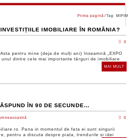
Prima pagină
Tag: MIPIM
INVESTIȚIILE IMOBILIARE ÎN ROMÂNIA?
0
. Asta pentru mine (deja de mulți ani) înseamnă „EXPO
unul dintre cele mai importante târguri de imobiliare
MAI MULT
 RĂSPUND ÎN 90 DE SECUNDE…
Dumneavoastră
0
iliare.ro. Pana in momentul de fata ei sunt singurii
re, pentru a discuta despre piata, trendurile si idei