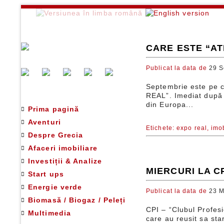
CARE ESTE “AT
Publicat la data de
29 S
Septembrie este pe c
REAL”. Imediat după t
din Europa...
Prima pagină
Aventuri
Etichete:
expo real,
imob
Despre Grecia
Afaceri imobiliare
Investiții & Analize
MIERCURI LA C
Start ups
Energie verde
Publicat la data de
23 M
Biomasă / Biogaz / Peleți
CPI – “Clubul Profesi
Multimedia
care au reusit sa star