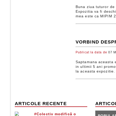
Buna ziua tuturor de 
Expozitia va fi desch
mea este ca MIPIM 20
VORBIND DESPR
Publicat la data de
07 M
Saptamana aceasta es
in ultimii 5 ani prom
la aceasta expozitie.
ARTICOLE RECENTE
ARTICO
#Colectiv modifică o
POPULA