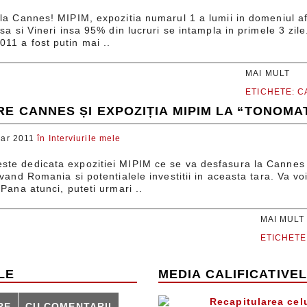
la Cannes! MIPIM, expozitia numarul 1 a lumii in domeniul aface
isa si Vineri insa 95% din lucruri se intampla in primele 3 zil
11 a fost putin mai ..
MAI MULT
ETICHETE:
C
E CANNES ȘI EXPOZIȚIA MIPIM LA “TONOMA
ar 2011
în
Interviurile mele
te dedicata expozitiei MIPIM ce se va desfasura la Cannes s
ovand Romania si potentialele investitii in aceasta tara. Va 
 Pana atunci, puteti urmari ..
MAI MULT
ETICHETE
LE
MEDIA CALIFICATIVE
Recapitularea cel
RE
CU COMENTARII