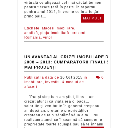
virtuală ce afișează cel mai căutat termen
pentru fiecare țară în parte. În raportul
pentru anul 2014, în vreme ce în alte țări
principala...
MAI MULT
Etichete:
afaceri imobiliare,
analiză,
piața imobiliară,
prezent,
România,
viitor
UN AVANTAJ AL CRIZEI IMOBILIARE DIN PERI
2008 – 2013: CUMPĂRĂTORII FINALI SUNT MU
MAI PRUDENȚI
Publicat la data de
20 Oct 2015
în
0
Imobiliare,
Investiții & mediul de
afaceri
– ”Pur și simplu n-am știut, Ilias… am
crezut atunci că viața era o joacă…
salariile și veniturile în general creșteau
an după an, prețurile proprietăților
creșteau de la o săptămână la alta… Nu
realizam atunci ce înseamnă să cumperi o
proprietate foarte scumpă sau să te înhami