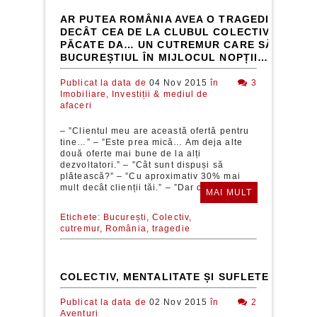
AR PUTEA ROMÂNIA AVEA O TRAGEDIE MAI M
DECÂT CEA DE LA CLUBUL COLECTIV? DIN
PĂCATE DA… UN CUTREMUR CARE SĂ LOVEA
BUCUREȘTIUL ÎN MIJLOCUL NOPȚII…
Publicat la data de
04 Nov 2015
în
3
Imobiliare,
Investiții & mediul de
afaceri
– ”Clientul meu are această ofertă pentru
tine…” – ”Este prea mică… Am deja alte
două oferte mai bune de la alți
dezvoltatori.” – ”Cât sunt dispuși să
plătească?” – ”Cu aproximativ 30% mai
mult decât clienții tăi.” – ”Dar cum este...
MAI MULT
Etichete:
București,
Colectiv,
cutremur,
România,
tragedie
COLECTIV, MENTALITATE ȘI SUFLETE
Publicat la data de
02 Nov 2015
în
2
Aventuri