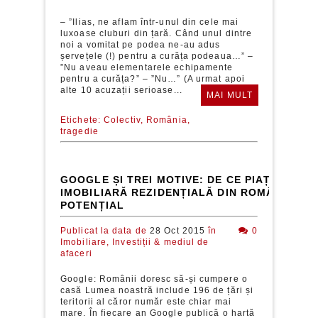
– ”Ilias, ne aflam într-unul din cele mai
luxoase cluburi din țară. Când unul dintre
noi a vomitat pe podea ne-au adus
șervețele (!) pentru a curăța podeaua…” –
”Nu aveau elementarele echipamente
pentru a curăța?” – ”Nu…” (A urmat apoi
alte 10 acuzații serioase...
MAI MULT
Etichete:
Colectiv,
România,
tragedie
GOOGLE ȘI TREI MOTIVE: DE CE PIAȚA
IMOBILIARĂ REZIDENȚIALĂ DIN ROMÂNIA AR
POTENȚIAL
Publicat la data de
28 Oct 2015
în
0
Imobiliare,
Investiții & mediul de
afaceri
Google: Românii doresc să-și cumpere o
casă Lumea noastră include 196 de țări și
teritorii al căror număr este chiar mai
mare. În fiecare an Google publică o hartă