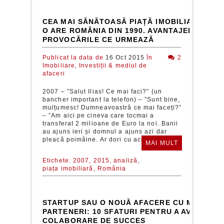
CEA MAI SĂNĂTOASĂ PIAȚĂ IMOBILIARĂ PE 
O ARE ROMÂNIA DIN 1990. AVANTAJELE ȘI
PROVOCĂRILE CE URMEAZĂ
Publicat la data de
16 Oct 2015
în
2
Imobiliare,
Investiții & mediul de
afaceri
2007 – ”Salut Ilias! Ce mai faci?” (un
bancher important la telefon) – ”Sunt bine,
mulțumesc! Dumneavoastră ce mai faceți?”
– ”Am aici pe cineva care tocmai a
transferat 2 milioane de Euro la noi. Banii
au ajuns ieri și domnul a ajuns azi dar
pleacă poimâine. Ar dori cu acei bani să...
MAI MULT
Etichete:
2007,
2015,
analiză,
piața imobiliară,
România
STARTUP SAU O NOUĂ AFACERE CU MAI MULȚ
PARTENERI: 10 SFATURI PENTRU A AVEA O
COLABORARE DE SUCCES