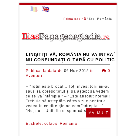
Prima pagină
Tag: România
LINIȘTIȚI-VĂ, ROMÂNIA NU VA INTRA ÎN COLA
NU CONFUNDAȚI O ȚARĂ CU POLITICIENII EI.
Publicat la data de
06 Nov 2015
în
0
Aventuri
– ”Totul este blocat… Toți investitorii mi-au
spus să opresc totul și să aștept să vedem
ce se va întâmpla.” – ”Este absolut normal!
Trebuie să așteptăm câteva zile pentru a
vedea în ce direcție ne vom îndrepta…” –
”Nu, nu… Unii din ei spun că-și...
MAI MULT
Etichete:
colaps,
România