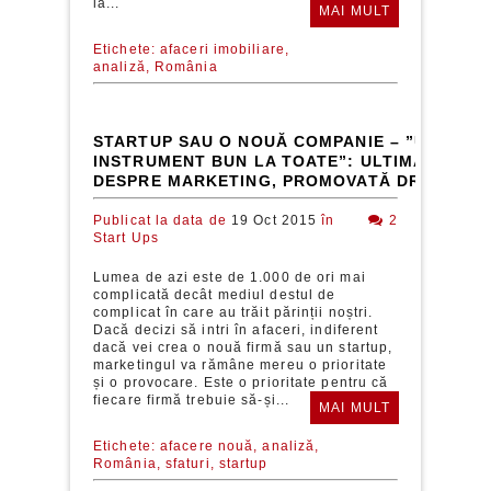
la...
MAI MULT
Etichete:
afaceri imobiliare,
analiză,
România
STARTUP SAU O NOUĂ COMPANIE – ”UN
INSTRUMENT BUN LA TOATE”: ULTIMA MINCI
DESPRE MARKETING, PROMOVATĂ DREPT AD
Publicat la data de
19 Oct 2015
în
2
Start Ups
Lumea de azi este de 1.000 de ori mai
complicată decât mediul destul de
complicat în care au trăit părinții noștri.
Dacă decizi să intri în afaceri, indiferent
dacă vei crea o nouă firmă sau un startup,
marketingul va rămâne mereu o prioritate
și o provocare. Este o prioritate pentru că
fiecare firmă trebuie să-și...
MAI MULT
Etichete:
afacere nouă,
analiză,
România,
sfaturi,
startup