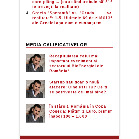
care plâng … (sau când trebuie să
21516
te trezești la realitate)
Grecia ”Speranță” vs. ”Cruda
realitate”: 1-5. Ultimele 69 de zile
20135
ale Greciei așa cum o cunoaștem
MEDIA CALIFICATIVELOR
Recapitularea celui mai
important eveniment al
sectorului BioEnergiei din
România!
Startup sau doar o nouă
afacere: Cine ești TU? Ce ți
se potrivește cel mai bine?
În sfârșit, România în Copa
Cogeca: Plătim 1 Euro, primim
înapoi 100 – 1.000