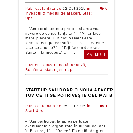
Publicat la data de
12 Oct 2015
în
0
Investiții & mediul de afaceri,
Start
Ups
– ”Am pornit un nou proiect și am avea
nevoie de consultanța ta.” – ”Mi-ar face
mare plăcere! Din câți oameni este
formată echipa voastră?” – ”3.” – ”Și cine
face ce anume?” – ”Toți facem de toate.
Suntem la început.” … –...
MAI MULT
Etichete:
afacere nouă,
analiză,
România,
sfaturi,
startup
STARTUP SAU DOAR O NOUĂ AFACERE: CINE 
TU? CE ȚI SE POTRIVEȘTE CEL MAI BINE?
Publicat la data de
05 Oct 2015
în
1
Start Ups
– ”Am participat la aproape toate
evenimentele organizate în ultimii doi ani
în București.” – ”De ce? Este atât de greu