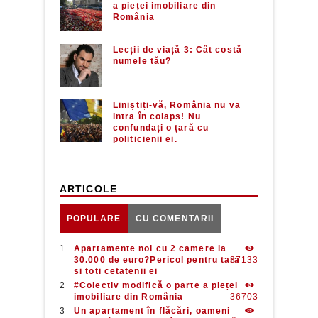
a pieței imobiliare din
România
Lecții de viață 3: Cât costă
numele tău?
Liniștiți-vă, România nu va
intra în colaps! Nu
confundați o țară cu
politicienii ei.
ARTICOLE
POPULARE
CU COMENTARII
Apartamente noi cu 2 camere la
30.000 de euro?Pericol pentru tara
37133
si toti cetatenii ei
#Colectiv modifică o parte a pieței
imobiliare din România
36703
Un apartament în flăcări, oameni