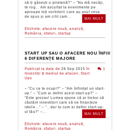
să-ți găsești o prietenă?” – ”Nu mă necăji,
te rog… Am ascultat la evenimente pe
aproape toți vorbitorii care au avut ceva
de spus și am citit cam...
MAI MULT
Etichete:
afacere nouă,
analiză,
România,
sfaturi,
startup
START UP SAU O AFACERE NOU ÎNFIINȚATĂ: 
6 DIFERENȚE MAJORE
Publicat la data de
28 Sep 2015
în
1
Investiții & mediul de afaceri,
Start
Ups
– ”Cu ce te ocupi?” – ”Am înființat un start-
up.” – ”Cum ai defini acest start-up?” –
”Este grozav! Lumea spune că ar trebui să
căutăm investitori care să ne finanțeze
ideile…” – ”…dar tu cum ai defini start-up-
ul tău?” –...
MAI MULT
Etichete:
afacere nouă,
analiză,
România,
sfaturi,
startup