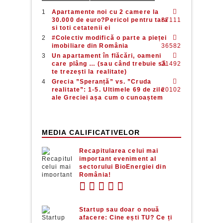
Apartamente noi cu 2 camere la
30.000 de euro?Pericol pentru tara
37111
si toti cetatenii ei
#Colectiv modifică o parte a pieței
imobiliare din România
36582
Un apartament în flăcări, oameni
care plâng … (sau când trebuie să
21492
te trezești la realitate)
Grecia ”Speranță” vs. ”Cruda
realitate”: 1-5. Ultimele 69 de zile
20102
ale Greciei așa cum o cunoaștem
MEDIA CALIFICATIVELOR
Recapitularea celui mai
important eveniment al
sectorului BioEnergiei din
România!
Startup sau doar o nouă
afacere: Cine ești TU? Ce ți