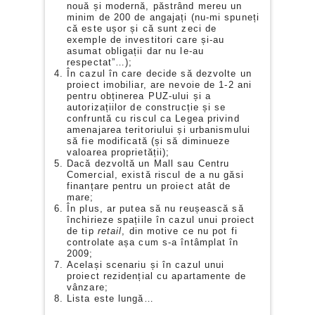
nouă și modernă, păstrând mereu un
minim de 200 de angajați (nu-mi spuneți
că este ușor și că sunt zeci de
exemple de investitori care și-au
asumat obligații dar nu le-au
respectat”…);
În cazul în care decide să dezvolte un
proiect imobiliar, are nevoie de 1-2 ani
pentru obținerea PUZ-ului și a
autorizațiilor de construcție și se
confruntă cu riscul ca Legea privind
amenajarea teritoriului și urbanismului
să fie modificată (și să diminueze
valoarea proprietății);
Dacă dezvoltă un Mall sau Centru
Comercial, există riscul de a nu găsi
finanțare pentru un proiect atât de
mare;
În plus, ar putea să nu reușească să
închirieze spațiile în cazul unui proiect
de tip
retail
, din motive ce nu pot fi
controlate așa cum s-a întâmplat în
2009;
Același scenariu și în cazul unui
proiect rezidențial cu apartamente de
vânzare;
Lista este lungă…