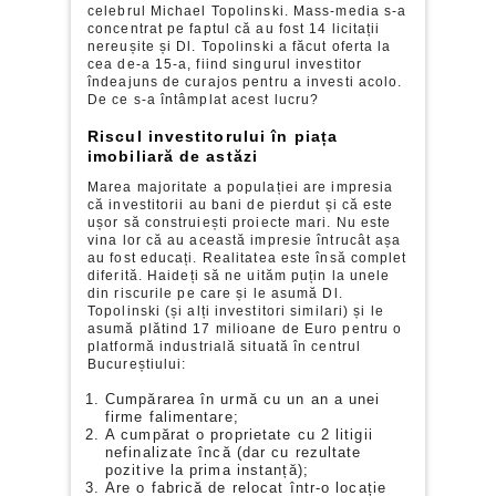
celebrul Michael Topolinski. Mass-media s-a
concentrat pe faptul că au fost 14 licitații
nereușite și Dl. Topolinski a făcut oferta la
cea de-a 15-a, fiind singurul investitor
îndeajuns de curajos pentru a investi acolo.
De ce s-a întâmplat acest lucru?
Riscul investitorului în piața
imobiliară de astăzi
Marea majoritate a populației are impresia
că investitorii au bani de pierdut și că este
ușor să construiești proiecte mari. Nu este
vina lor că au această impresie întrucât așa
au fost educați. Realitatea este însă complet
diferită. Haideți să ne uităm puțin la unele
din riscurile pe care și le asumă Dl.
Topolinski (și alți investitori similari) și le
asumă plătind 17 milioane de Euro pentru o
platformă industrială situată în centrul
Bucureștiului:
Cumpărarea în urmă cu un an a unei
firme falimentare;
A cumpărat o proprietate cu 2 litigii
nefinalizate încă (dar cu rezultate
pozitive la prima instanță);
Are o fabrică de relocat într-o locație