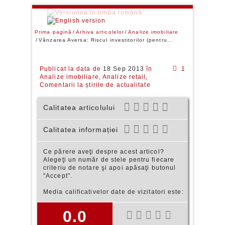
Prima pagină
Arhiva articolelor
Analize imobiliare
Vânzarea Aversa: Riscul investitorilor (pentru...
Publicat la data de
18 Sep 2013
în
1
Analize imobiliare,
Analize retail,
Comentarii la știrile de actualitate
Calitatea articolului
Calitatea informației
Ce părere aveţi despre acest articol?
Alegeţi un număr de stele pentru fiecare
criteriu de notare şi apoi apăsaţi butonul
"Accept".
Media calificativelor date de
vizitatori este:
0.0
SUMMARY