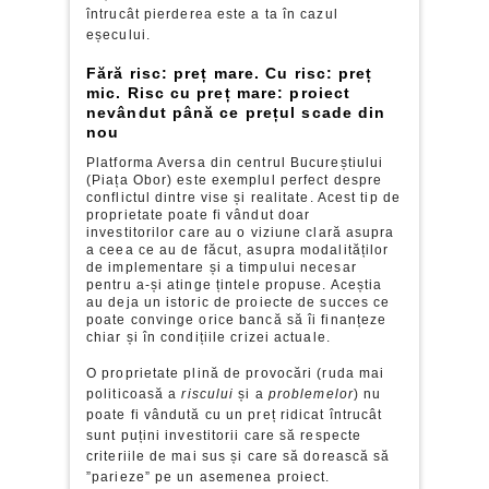
întrucât pierderea este a ta în cazul
eșecului.
Fără risc: preț mare. Cu risc: preț
mic. Risc cu preț mare: proiect
nevândut până ce prețul scade din
nou
Platforma Aversa din centrul Bucureștiului
(Piața Obor) este exemplul perfect despre
conflictul dintre vise și realitate. Acest tip de
proprietate poate fi vândut doar
investitorilor care au o viziune clară asupra
a ceea ce au de făcut, asupra modalităților
de implementare și a timpului necesar
pentru a-și atinge țintele propuse. Aceștia
au deja un istoric de proiecte de succes ce
poate convinge orice bancă să îi finanțeze
chiar și în condițiile crizei actuale.
O proprietate plină de provocări (ruda mai
politicoasă a
riscului
și a
problemelor
) nu
poate fi vândută cu un preț ridicat întrucât
sunt puțini investitorii care să respecte
criteriile de mai sus și care să dorească să
”parieze” pe un asemenea proiect.