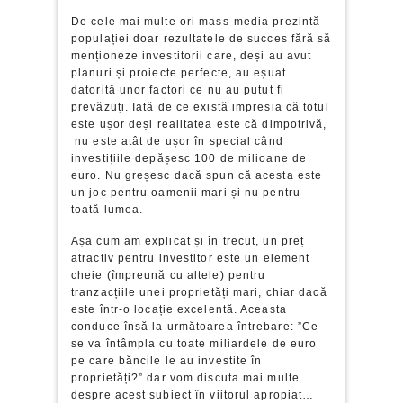
De cele mai multe ori mass-media prezintă
populației doar rezultatele de succes fără să
menționeze investitorii care, deși au avut
planuri și proiecte perfecte, au eșuat
datorită unor factori ce nu au putut fi
prevăzuți. Iată de ce există impresia că totul
este ușor deși realitatea este că dimpotrivă,
nu este atât de ușor în special când
investițiile depășesc 100 de milioane de
euro. Nu greșesc dacă spun că acesta este
un joc pentru oamenii mari și nu pentru
toată lumea.
Așa cum am explicat și în trecut, un preț
atractiv pentru investitor este un element
cheie (împreună cu altele) pentru
tranzacțiile unei proprietăți mari, chiar dacă
este într-o locație excelentă. Aceasta
conduce însă la următoarea întrebare: ”Ce
se va întâmpla cu toate miliardele de euro
pe care băncile le au investite în
proprietăți?” dar vom discuta mai multe
despre acest subiect în viitorul apropiat…