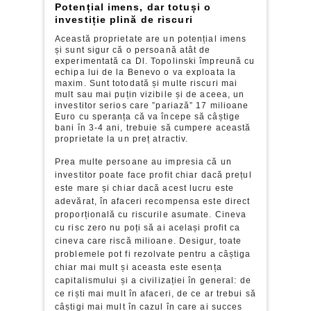
Potențial imens, dar totuși o
investiție plină de riscuri
Această proprietate are un potențial imens
și sunt sigur că o persoană atât de
experimentată ca Dl. Topolinski împreună cu
echipa lui de la Benevo o va exploata la
maxim. Sunt totodată și multe riscuri mai
mult sau mai puțin vizibile și de aceea, un
investitor serios care ”pariază” 17 milioane
Euro cu speranța că va începe să câștige
bani în 3-4 ani, trebuie să cumpere această
proprietate la un preț atractiv.
Prea multe persoane au impresia că un
investitor poate face profit chiar dacă prețul
este mare și chiar dacă acest lucru este
adevărat, în afaceri recompensa este direct
proporțională cu riscurile asumate. Cineva
cu risc zero nu poți să ai același profit ca
cineva care riscă milioane. Desigur, toate
problemele pot fi rezolvate pentru a câștiga
chiar mai mult și aceasta este esența
capitalismului și a civilizației în general: de
ce riști mai mult în afaceri, de ce ar trebui să
câștigi mai mult în cazul în care ai succes