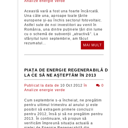
Analize energie verde
Această vară a fost una foarte încărcată.
Una câte una, aproape toate țările
europene și-au închis sectorul fotovoltaic.
Astfel sute de noi investitori au venit în
România, una dintre puținele țări din lume
cu o schemă de subvenții „atractivă”. La
sfârșitul lunii septembrie, am făcut
rezumatul...
MAI MULT
PIAȚA DE ENERGIE REGENERABILĂ DIN ROMÂ
LA CE SĂ NE AȘTEPTĂM ÎN 2013
Publicat la data de
10 Oct 2012
în
0
Analize energie verde
Cum septembrie s-a încheiat, ne pregătim
pentru ultimul trimestru al anului și este
posibil să extragem primele concluzii
pentru 2012, însă și să ne pregătim pentru
2013. În continuare, vă propun să
verificăm împreună situația actuală a
pieței de Energie Regenerabilă din