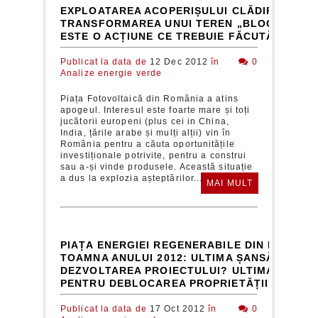
EXPLOATAREA ACOPERIȘULUI CLĂDIRII SAU
TRANSFORMAREA UNUI TEREN „BLOCAT”. DE
ESTE O ACȚIUNE CE TREBUIE FĂCUTĂ ACUM.
Publicat la data de
12 Dec 2012
în
0
Analize energie verde
Piața Fotovoltaică din România a atins
apogeul. Interesul este foarte mare și toți
jucătorii europeni (plus cei in China,
India, țările arabe și mulți alții) vin în
România pentru a căuta oportunitățile
investiționale potrivite, pentru a construi
sau a-și vinde produsele. Această situație
a dus la explozia așteptărilor...
MAI MULT
PIAȚA ENERGIEI REGENERABILE DIN ROMÂNIA
TOAMNA ANULUI 2012: ULTIMA ȘANSĂ PENTR
DEZVOLTAREA PROIECTULUI? ULTIMA ȘANSĂ
PENTRU DEBLOCAREA PROPRIETĂȚII?
Publicat la data de
17 Oct 2012
în
0