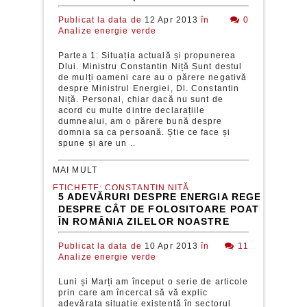
Publicat la data de
12 Apr 2013
în
0
Analize energie verde
Partea 1: Situația actuală și propunerea
Dlui. Ministru Constantin Niță Sunt destul
de mulți oameni care au o părere negativă
despre Ministrul Energiei, Dl. Constantin
Niță. Personal, chiar dacă nu sunt de
acord cu multe dintre declarațiile
dumnealui, am o părere bună despre
domnia sa ca persoană. Știe ce face și
spune și are un ..
MAI MULT
ETICHETE:
CONSTANTIN NIȚĂ,
5 ADEVĂRURI DESPRE ENERGIA REGENERABIL
ENERGIE VERDE,
GUVERNUL
DESPRE CÂT DE FOLOSITOARE POATE FI AC
ROMÂNIEI,
ORDONANTA DE
URGENTA
ÎN ROMÂNIA ZILELOR NOASTRE
Publicat la data de
10 Apr 2013
în
11
Analize energie verde
Luni și Marți am început o serie de articole
prin care am încercat să vă explic
adevărata situație existentă în sectorul