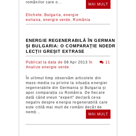
românilor care o...
MAI MULT
Etichete:
Bulgaria,
energie
eoliana,
energie verde,
România
ENERGIE REGENERABILĂ ÎN GERMANIA, ROM
ȘI BULGARIA: O COMPARAȚIE NDEDREAPTĂ Ș
LECȚII GREȘIT EXTRASE
Publicat la data de
08 Apr 2013
în
11
Analize energie verde
În ultimul timp observăm articolele din
mass-media cu privire la situația energiei
regenerabile din Germania și Bulgaria și
apoi comparația cu România. De fiecare
dată când vreun “expert” declară ceva
negativ despre energia regenerabilă care
este citită mai mult de români decât de
nemți...
MAI MULT