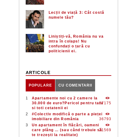
Lecții de viață 3: Cât costă
numele tău?
Liniștiți-vă, România nu va
intra în colaps! Nu
confundați o țară cu
politicienii ei.
ARTICOLE
POPULARE
CU COMENTARII
Apartamente noi cu 2 camere la
30.000 de euro?Pericol pentru tara
37175
si toti cetatenii ei
#Colectiv modifică o parte a pieței
imobiliare din România
36793
Un apartament în flăcări, oameni
care plâng … (sau când trebuie să
21569
te trezești la realitate)