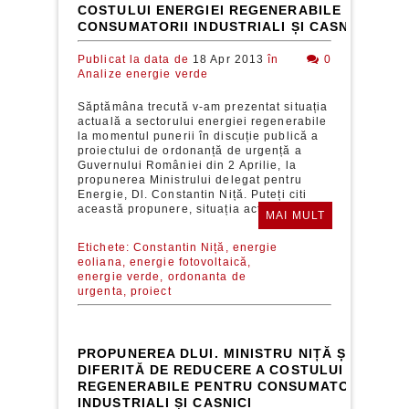
COSTULUI ENERGIEI REGENERABILE PENTRU
CONSUMATORII INDUSTRIALI ȘI CASNICI
Publicat la data de
18 Apr 2013
în
0
Analize energie verde
Săptămâna trecută v-am prezentat situația
actuală a sectorului energiei regenerabile
la momentul punerii în discuție publică a
proiectului de ordonanță de urgență a
Guvernului României din 2 Aprilie, la
propunerea Ministrului delegat pentru
Energie, Dl. Constantin Niță. Puteți citi
această propunere, situația actuală a...
MAI MULT
Etichete:
Constantin Niță,
energie
eoliana,
energie fotovoltaică,
energie verde,
ordonanta de
urgenta,
proiect
PROPUNEREA DLUI. MINISTRU NIȚĂ ȘI O SOL
DIFERITĂ DE REDUCERE A COSTULUI ENERGIE
REGENERABILE PENTRU CONSUMATORII
INDUSTRIALI ȘI CASNICI