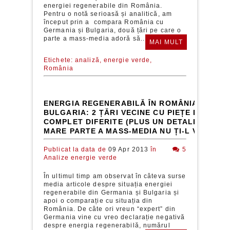
energiei regenerabile din România.
Pentru o notă serioasă și analitică, am
început prin a compara România cu
Germania și Bulgaria, două țări pe care o
parte a mass-media adoră să...
MAI MULT
Etichete:
analiză,
energie verde,
România
ENERGIA REGENERABILĂ ÎN ROMÂNIA ȘI
BULGARIA: 2 ȚĂRI VECINE CU PIEȚE DE ENER
COMPLET DIFERITE (PLUS UN DETALIU PE CA
MARE PARTE A MASS-MEDIA NU ȚI-L VOR SPU
Publicat la data de
09 Apr 2013
în
5
Analize energie verde
În ultimul timp am observat în câteva surse
media articole despre situația energiei
regenerabile din Germania și Bulgaria și
apoi o comparație cu situația din
România. De câte ori vreun “expert” din
Germania vine cu vreo declarație negativă
despre energia regenerabilă, numărul