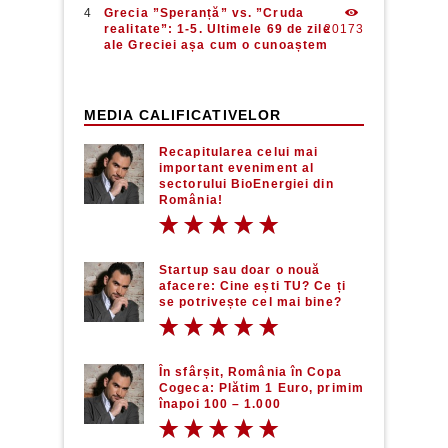
Grecia ”Speranță” vs. ”Cruda
realitate”: 1-5. Ultimele 69 de zile
20173
ale Greciei așa cum o cunoaștem
MEDIA CALIFICATIVELOR
Recapitularea celui mai
important eveniment al
sectorului BioEnergiei din
România!
Startup sau doar o nouă
afacere: Cine ești TU? Ce ți
se potrivește cel mai bine?
În sfârșit, România în Copa
Cogeca: Plătim 1 Euro, primim
înapoi 100 – 1.000