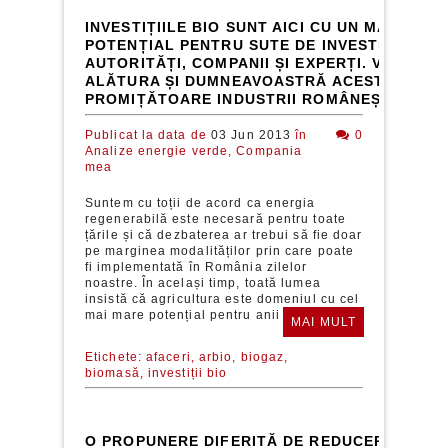
INVESTIȚIILE BIO SUNT AICI CU UN MARE
POTENȚIAL PENTRU SUTE DE INVESTITORI,
AUTORITĂȚI, COMPANII ȘI EXPERȚI. VĂ VEȚI
ALĂTURA ȘI DUMNEAVOASTRĂ ACESTEI NOI Ș
PROMIȚĂTOARE INDUSTRII ROMÂNEȘTI?
Publicat la data de
03 Jun 2013
în
0
Analize energie verde,
Compania
mea
Suntem cu toții de acord ca energia
regenerabilă este necesară pentru toate
țările și că dezbaterea ar trebui să fie doar
pe marginea modalităților prin care poate
fi implementată în România zilelor
noastre. În același timp, toată lumea
insistă că agricultura este domeniul cu cel
mai mare potențial pentru anii următori...
MAI MULT
Etichete:
afaceri,
arbio,
biogaz,
biomasă,
investiții bio
O PROPUNERE DIFERITĂ DE REDUCERE A